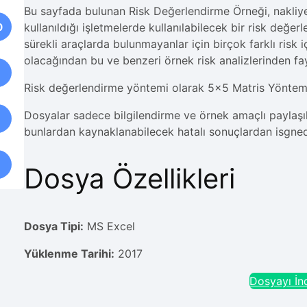
Bu sayfada bulunan Risk Değerlendirme Örneği, nakliye 
0
kullanıldığı işletmelerde kullanılabilecek bir risk değerl
sürekli araçlarda bulunmayanlar için birçok farklı risk 
olacağından bu ve benzeri örnek risk analizlerinden f
Risk değerlendirme yöntemi olarak 5×5 Matris Yöntemi k
Dosyalar sadece bilgilendirme ve örnek amaçlı paylaşıl
bunlardan kaynaklanabilecek hatalı sonuçlardan isgne
Dosya Özellikleri
Dosya Tipi:
MS Excel
Yüklenme Tarihi:
2017
Dosyayı İnd