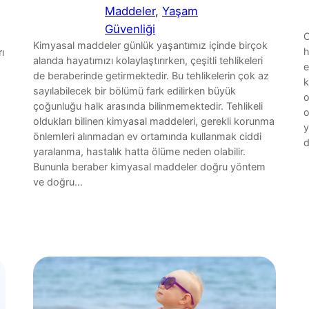
Maddeler
, 
Yaşam
Güvenliği
O
Kimyasal maddeler günlük yaşantımız içinde birçok
h
ı
alanda hayatımızı kolaylaştırırken, çeşitli tehlikeleri
e
de beraberinde getirmektedir. Bu tehlikelerin çok az
k
sayılabilecek bir bölümü fark edilirken büyük
o
çoğunluğu halk arasında bilinmemektedir. Tehlikeli
o
oldukları bilinen kimyasal maddeleri, gerekli korunma
y
önlemleri alınmadan ev ortamında kullanmak ciddi
d
yaralanma, hastalık hatta ölüme neden olabilir.
Bununla beraber kimyasal maddeler doğru yöntem
ve doğru…