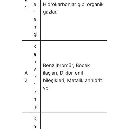
A
e
Hidrokarbonlar gibi organik
1
r
gazlar.
e
n
gi
K
a
h
Benzilbromür, Böcek
v
A
ilaçları, Diklorfenil
e
2
bileşikleri, Metalik anhidrit
r
vb.
e
n
gi
K
a