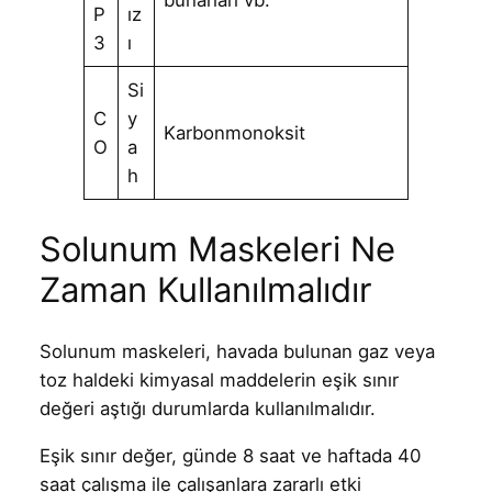
P
ız
3
ı
Si
C
y
Karbonmonoksit
O
a
h
Solunum Maskeleri Ne
Zaman Kullanılmalıdır
Solunum maskeleri, havada bulunan gaz veya
toz haldeki kimyasal maddelerin eşik sınır
değeri aştığı durumlarda kullanılmalıdır.
Eşik sınır değer, günde 8 saat ve haftada 40
saat çalışma ile çalışanlara zararlı etki