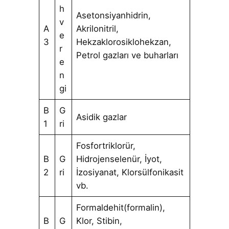
h
Asetonsiyanhidrin,
v
A
Akrilonitril,
e
3
Hekzaklorosiklohekzan,
r
Petrol gazları ve buharları
e
n
gi
B
G
Asidik gazlar
1
ri
Fosfortriklorür,
B
G
Hidrojenselenür, İyot,
2
ri
İzosiyanat, Klorsülfonikasit
vb.
Formaldehit(formalin),
B
G
Klor, Stibin,