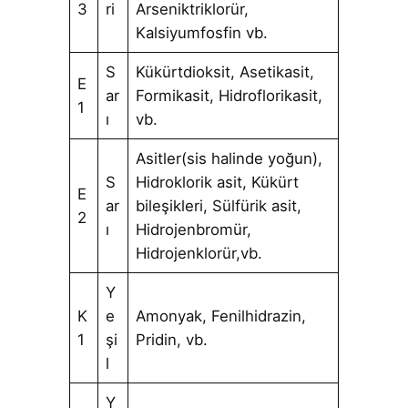
3
ri
Arseniktriklorür,
Kalsiyumfosfin vb.
S
Kükürtdioksit, Asetikasit,
E
ar
Formikasit, Hidroflorikasit,
1
ı
vb.
Asitler(sis halinde yoğun),
S
Hidroklorik asit, Kükürt
E
ar
bileşikleri, Sülfürik asit,
2
ı
Hidrojenbromür,
Hidrojenklorür,vb.
Y
K
e
Amonyak, Fenilhidrazin,
1
şi
Pridin, vb.
l
Y