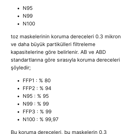
N95
N99
N100
toz maskelerinin koruma dereceleri 0.3 mikron
ve daha büyük partikülleri filtreleme
kapasitelerine göre belirlenir. AB ve ABD
standartlarına göre sırasıyla koruma dereceleri
şöyledir;
FFP1 : % 80
FFP2 : % 94
N95 : % 95
N99 : % 99
FFP3 : % 99
N100 : % 99,97
Bu koruma dereceleri, bu maskelerin 0,3