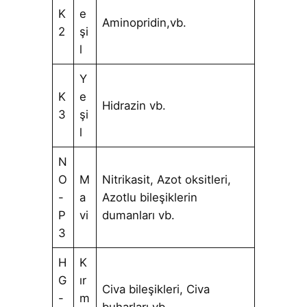
K
e
Aminopridin,vb.
2
şi
l
Y
K
e
Hidrazin vb.
3
şi
l
N
O
M
Nitrikasit, Azot oksitleri,
-
a
Azotlu bileşiklerin
P
vi
dumanları vb.
3
H
K
G
ır
Civa bileşikleri, Civa
-
m
buharları vb.