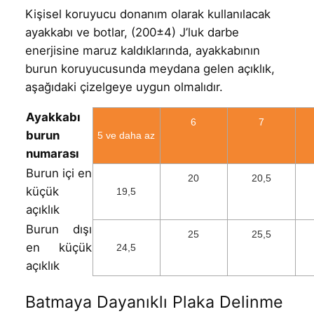
Kişisel koruyucu donanım olarak kullanılacak
ayakkabı ve botlar, (200±4) J’luk darbe
enerjisine maruz kaldıklarında, ayakkabının
burun koruyucusunda meydana gelen açıklık,
aşağıdaki çizelgeye uygun olmalıdır.
Ayakkabı
6
7
burun
5 ve daha az
numarası
Burun içi en
20
20,5
küçük
19,5
açıklık
Burun dışı
25
25,5
en küçük
24,5
açıklık
Batmaya Dayanıklı Plaka Delinme