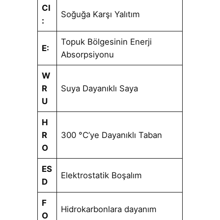
CI
Soğuğa Karşı Yalıtım
:
Topuk Bölgesinin Enerji
E:
Absorpsiyonu
W
R
Suya Dayanıklı Saya
U
H
R
300 °C’ye Dayanıklı Taban
O
ES
Elektrostatik Boşalım
D
F
Hidrokarbonlara dayanım
O