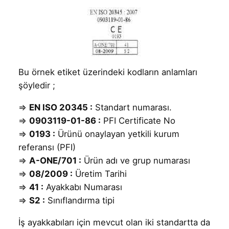
Bu örnek etiket üzerindeki kodların anlamları
şöyledir ;
⇒
EN ISO 20345 :
Standart numarası.
⇒
0903119-01-86 :
PFI Certificate No
⇒
0193 :
Ürünü onaylayan yetkili kurum
referansı (PFI)
⇒
A-ONE/701 :
Ürün adı ve grup numarası
⇒
08/2009 :
Üretim Tarihi
⇒
41 :
Ayakkabı Numarası
⇒
S2 :
Sınıflandırma tipi
İş ayakkabıları için mevcut olan iki standartta da