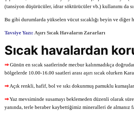
(tansiyon düşürücüler, idrar söktürücüler vb.) kullanımı da s
Bu gibi durumlarda yükselen vücut sıcaklığı beyin ve diğer ha
Tavsiye Yazı:
Aşırı Sıcak Havaların Zararları
Sıcak havalardan kor
⇒
Günün en sıcak saatlerinde mecbur kalınmadıkça doğrudan 
bölgelerde 10.00-16.00 saatleri arası aşırı sıcak olurken Kar
⇒
Açık renkli, hafif, bol ve sıkı dokunmuş pamuklu kumaşlard
⇒
Yaz mevsiminde susamayı beklemeden düzenli olarak sürekl
yanında, terle beraber kaybettiğimiz mineralleri de almanız f