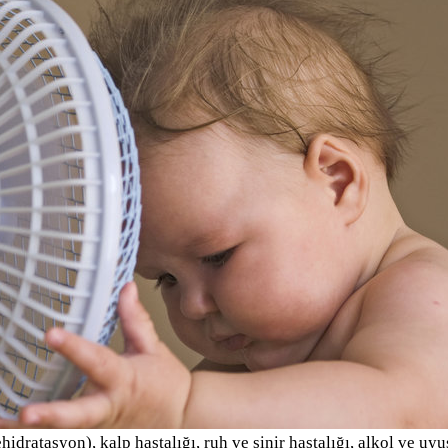
ehidratasyon), kalp hastalığı, ruh ve sinir hastalığı, alkol ve uy