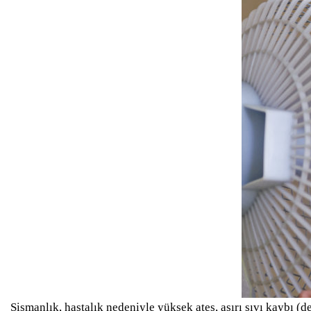
Şişmanlık, hastalık nedeniyle yüksek ateş, aşırı sıvı kaybı (d