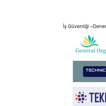
İçeriğe
geç
İş Güvenliği
Denem