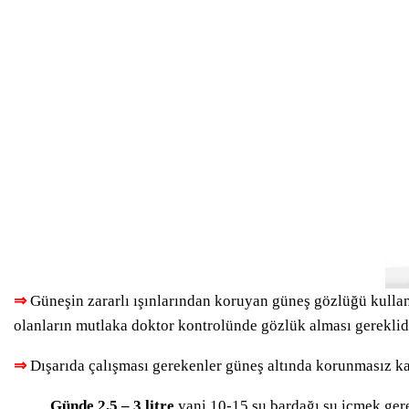
⇒
Güneşin zararlı ışınlarından koruyan güneş gözlüğü kulla
olanların mutlaka doktor kontrolünde gözlük alması gereklidi
⇒
Dışarıda çalışması gerekenler güneş altında korunmasız kalm
Günde 2,5 – 3 litre
yani 10-15 su bardağı su içmek gere