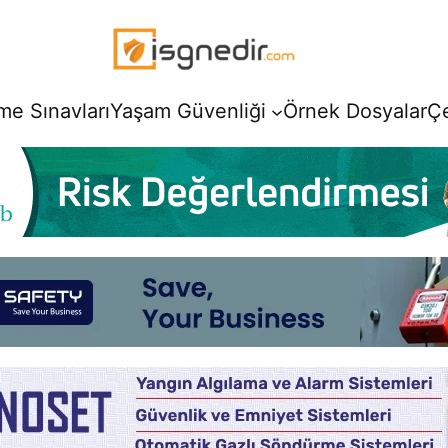
e Sınavları
Yaşam Güvenliği
Örnek Dosyalar
Ç