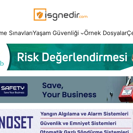
e Sınavları
Yaşam Güvenliği
Örnek Dosyalar
Ç