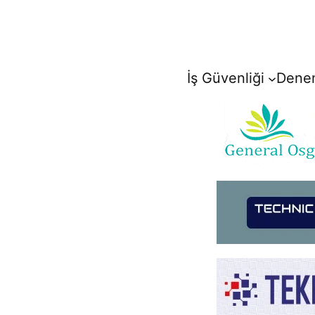
İçeriğe
geç
İş Güvenliği
Denem