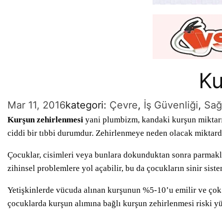
Ku
Mar 11, 2016
kategori:
Çevre
, 
İş Güvenliği
, 
Sağ
Kurşun zehirlenmesi
yani plumbizm, kandaki kurşun miktarı
ciddi bir tıbbi durumdur. Zehirlenmeye neden olacak miktar
Çocuklar, cisimleri veya bunlara dokunduktan sonra parmakla
zihinsel problemlere yol açabilir, bu da çocukların sinir sis
Yetişkinlerde vücuda alınan kurşunun %5-10’u emilir ve çok a
çocuklarda kurşun alımına bağlı kurşun zehirlenmesi riski yü