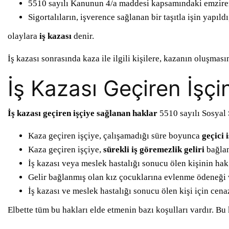
5510 sayılı Kanunun 4/a maddesi kapsamındaki emziren 
Sigortalıların, işverence sağlanan bir taşıtla işin yapı
olaylara
iş kazası
denir.
İş kazası sonrasında kaza ile ilgili kişilere, kazanın oluşmas
İş Kazası Geçiren İşçi
İş kazası geçiren işçiye sağlanan haklar
5510 sayılı Sosyal 
Kaza geçiren işçiye, çalışamadığı süre boyunca
geçici 
Kaza geçiren işçiye,
sürekli iş göremezlik geliri
bağla
İş kazası veya meslek hastalığı sonucu ölen kişinin hak
Gelir bağlanmış olan kız çocuklarına evlenme ödeneği 
İş kazası ve meslek hastalığı sonucu ölen kişi için cen
Elbette tüm bu hakları elde etmenin bazı koşulları vardır. Bu 