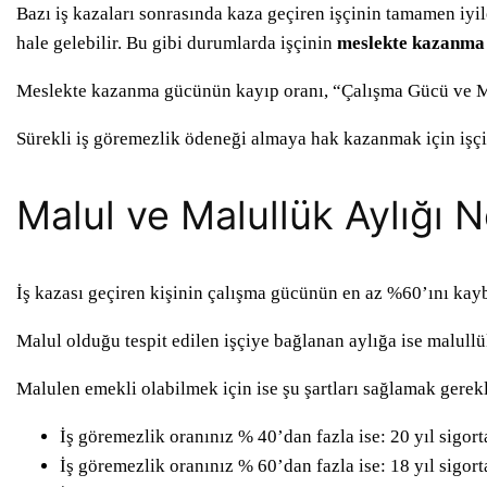
Bazı iş kazaları sonrasında kaza geçiren işçinin tamamen iyile
hale gelebilir. Bu gibi durumlarda işçinin
meslekte kazanma
Meslekte kazanma gücünün kayıp oranı, “Çalışma Gücü ve Me
Sürekli iş göremezlik ödeneği almaya hak kazanmak için işç
Malul ve Malullük Aylığı N
İş kazası geçiren kişinin çalışma gücünün en az %60’ını kaybe
Malul olduğu tespit edilen işçiye bağlanan aylığa ise malullük 
Malulen emekli olabilmek için ise şu şartları sağlamak gerekl
İş göremezlik oranınız % 40’dan fazla ise: 20 yıl sigort
İş göremezlik oranınız % 60’dan fazla ise: 18 yıl sigort