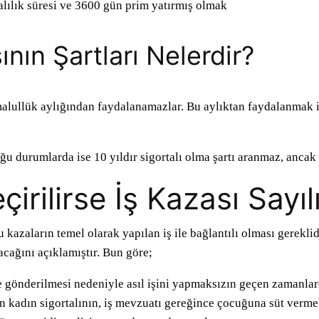
talılık süresi ve 3600 gün prim yatırmış olmak
nın Şartları Nelerdir?
 malullük aylığından faydalanamazlar. Bu aylıktan faydalanmak iç
ğu durumlarda ise 10 yıldır sigortalı olma şartı aranmaz, anca
irilirse İş Kazası Sayıl
u kazaların temel olarak yapılan iş ile bağlantılı olması gerekli
acağını açıklamıştır. Bun göre;
ere gönderilmesi nedeniyle asıl işini yapmaksızın geçen zamanlar
kadın sigortalının, iş mevzuatı gereğince çocuğuna süt vermek