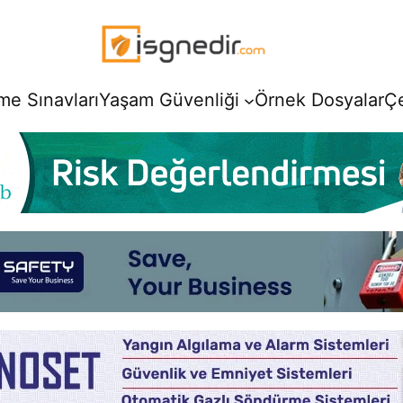
e Sınavları
Yaşam Güvenliği
Örnek Dosyalar
Ç