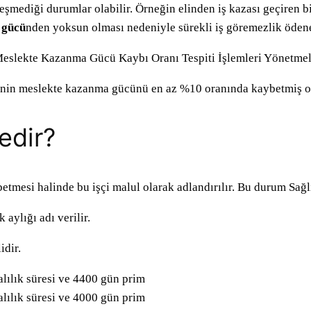
şmediği durumlar olabilir. Örneğin elinden iş kazası geçiren bir
 gücü
nden yoksun olması nedeniyle sürekli iş göremezlik ödene
slekte Kazanma Gücü Kaybı Oranı Tespiti İşlemleri Yönetmeliğ
inin meslekte kazanma gücünü en az %10 oranında kaybetmiş olm
edir?
tmesi halinde bu işçi malul olarak adlandırılır. Bu durum Sağlı
aylığı adı verilir.
idir.
alılık süresi ve 4400 gün prim
alılık süresi ve 4000 gün prim