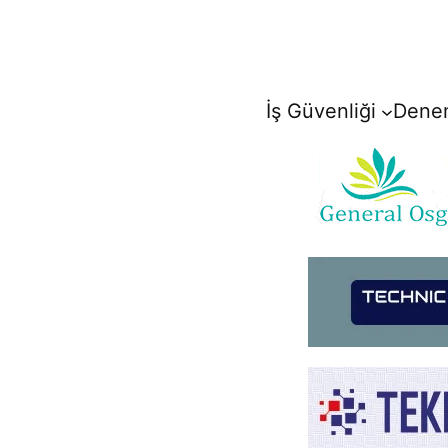
İçeriğe
geç
İş Güvenliği
Denem